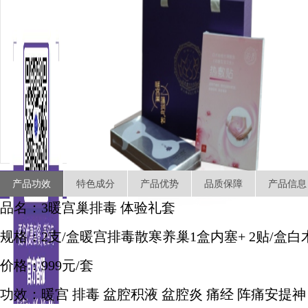
产品功效
特色成分
产品优势
品质保障
产品信息
品名：3暖宫巢排毒 体验礼套
规格：2支/盒暖宫排毒散寒养巢1盒内塞+ 2贴/盒白
价格：999元/套
功效：暖宫 排毒 盆腔积液 盆腔炎 痛经 阵痛安提神